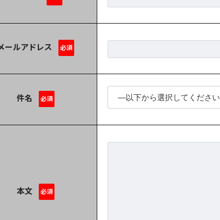
メール
アドレス
必須
件名
必須
本文
必須