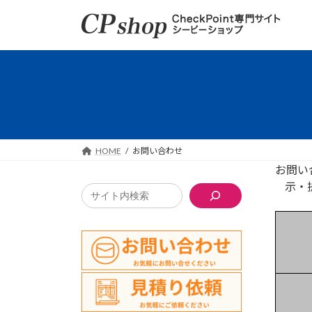
コ
ナ
ン
ビ
テ
ゲ
ン
ー
ツ
シ
へ
ョ
ス
ン
キ
に
ッ
移
HOME
お問い合わせ
プ
動
お問い
示・