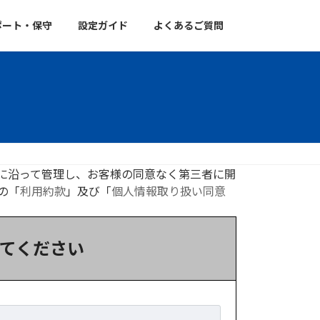
ポート・保守
設定ガイド
よくあるご質問
に沿って管理し、
お客様の同意なく第三者に
開
の「
利用約款
」及び
「
個人情報取り扱い同意
。
てください